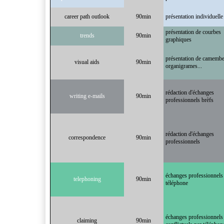
career path outlook
90min
présentation individuelle
présentation de courbes
trends
90min
graphiques
présentation de camembe
visual aids
90min
organigrames...
rédaction d'échanges
writing e-mails
90min
professionnels brèfs
rédaction d'échanges
correspondence
90min
professionnels
échanges professionnels
telephoning
90min
téléphone
échanges professionnels
claiming
90min