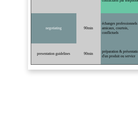
conflictuels par téléphon
échanges professionnels
negotiating
90min
amicaux, courtois,
conflictuels
préparation & présentati
presentation guidelines
90min
d'un produit ou service